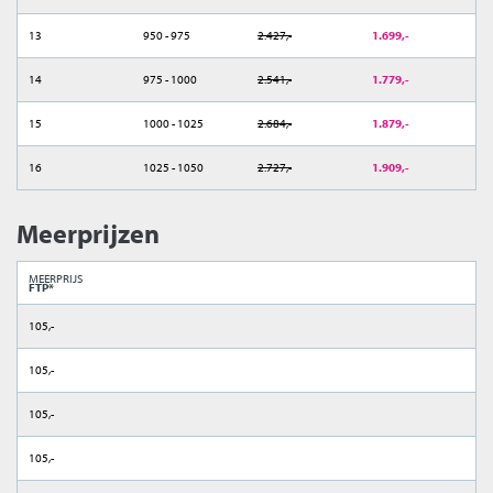
13
950 - 975
2.427,-
1.699,-
14
975 - 1000
2.541,-
1.779,-
15
1000 - 1025
2.684,-
1.879,-
16
1025 - 1050
2.727,-
1.909,-
Meerprijzen
MEERPRIJS
FTP*
105,-
105,-
105,-
105,-