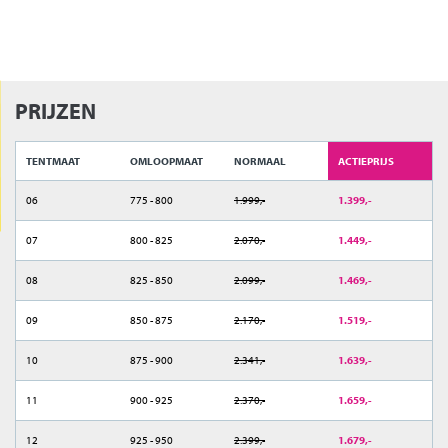
PRIJZEN
TENTMAAT
OMLOOPMAAT
NORMAAL
ACTIEPRIJS
06
775 - 800
1.999,-
1.399,-
07
800 - 825
2.070,-
1.449,-
08
825 - 850
2.099,-
1.469,-
09
850 - 875
2.170,-
1.519,-
10
875 - 900
2.341,-
1.639,-
11
900 - 925
2.370,-
1.659,-
12
925 - 950
2.399,-
1.679,-