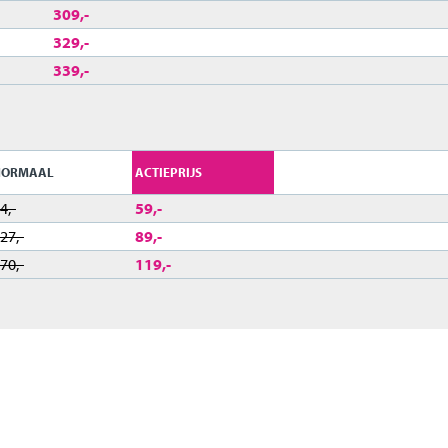
309,-
329,-
339,-
NORMAAL
ACTIEPRIJS
4,-
59,-
27,-
89,-
70,-
119,-