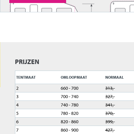
PRIJZEN
TENTMAAT
OMLOOPMAAT
NORMAAL
2
660 - 700
313,-
3
700 - 740
327,-
4
740 - 780
341,-
5
780 - 820
370,-
6
820 - 860
399,-
7
860 - 900
427,-