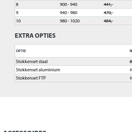
8
900 - 940
441,-
9
940 - 980
470,-
10
980 - 1020
484,-
EXTRA OPTIES
OPTIE
Stokkenset staal
8
Stokkenset aluminium
1
Stokkenset FTP
1