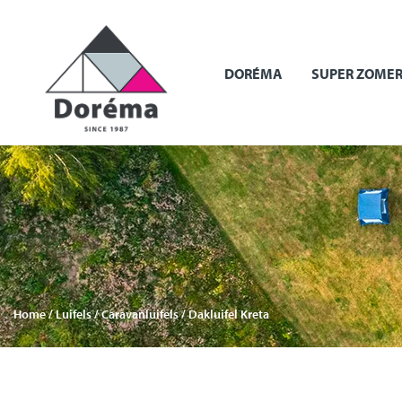
DORÉMA
SUPER ZOMER
Home
/
Luifels
/
Caravanluifels
/ Dakluifel Kreta