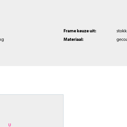
Frame keuze uit:
stokk
 kg
Materiaal:
gecoa