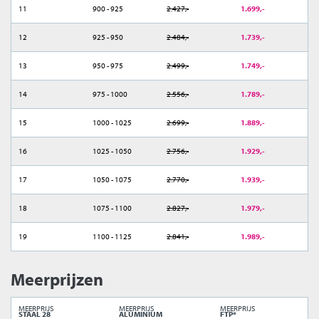
11
900 - 925
2.427,-
1.699,-
12
925 - 950
2.484,-
1.739,-
13
950 - 975
2.499,-
1.749,-
14
975 - 1000
2.556,-
1.789,-
15
1000 - 1025
2.699,-
1.889,-
16
1025 - 1050
2.756,-
1.929,-
17
1050 - 1075
2.770,-
1.939,-
18
1075 - 1100
2.827,-
1.979,-
19
1100 - 1125
2.841,-
1.989,-
Meerprijzen
MEERPRIJS
MEERPRIJS
MEERPRIJS
STAAL 28
ALUMINIUM
FTP*