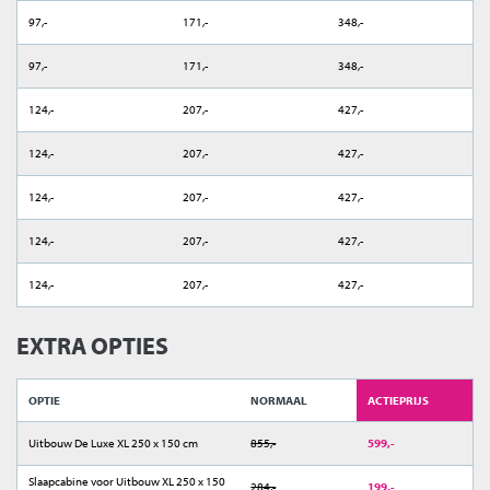
97,-
171,-
348,-
97,-
171,-
348,-
124,-
207,-
427,-
124,-
207,-
427,-
124,-
207,-
427,-
124,-
207,-
427,-
124,-
207,-
427,-
EXTRA OPTIES
OPTIE
NORMAAL
ACTIEPRIJS
Uitbouw De Luxe XL 250 x 150 cm
855,-
599,-
Slaapcabine voor Uitbouw XL 250 x 150
284,-
199,-