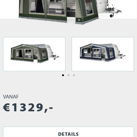
VANAF
€
1329
,-
DETAILS